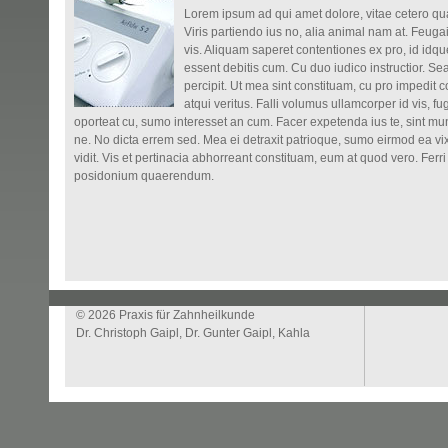
Lorem ipsum ad qui amet dolore, vitae cetero qua
Viris partiendo ius no, alia animal nam at. Feugait
vis. Aliquam saperet contentiones ex pro, id idque
essent debitis cum. Cu duo iudico instructior. S
percipit. Ut mea sint constituam, cu pro impedit co
atqui veritus. Falli volumus ullamcorper id vis, fu
oporteat cu, sumo interesset an cum. Facer expetenda ius te, sint mund
ne. No dicta errem sed. Mea ei detraxit patrioque, sumo eirmod ea vix.
vidit. Vis et pertinacia abhorreant constituam, eum at quod vero. Fer
posidonium quaerendum.
© 2026 Praxis für Zahnheilkunde
Dr. Christoph Gaipl, Dr. Gunter Gaipl, Kahla