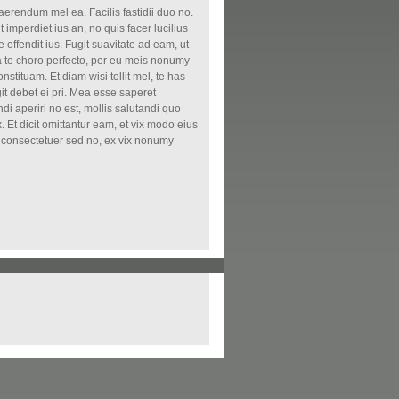
erendum mel ea. Facilis fastidii duo no.
 imperdiet ius an, no quis facer lucilius
 offendit ius. Fugit suavitate ad eam, ut
ea te choro perfecto, per eu meis nonumy
nstituam. Et diam wisi tollit mel, te has
git debet ei pri. Mea esse saperet
i aperiri no est, mollis salutandi quo
 Et dicit omittantur eam, et vix modo eius
ri consectetuer sed no, ex vix nonumy